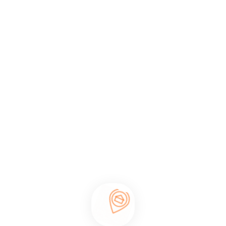
apalı Havuz
Çocuk Havuzu
Havuz Tipi
ÖZEL
vuz tipi bu villada
bulunmuyor.
nır ve villadan çıkış yaparken bir hasar olmaması durumunda