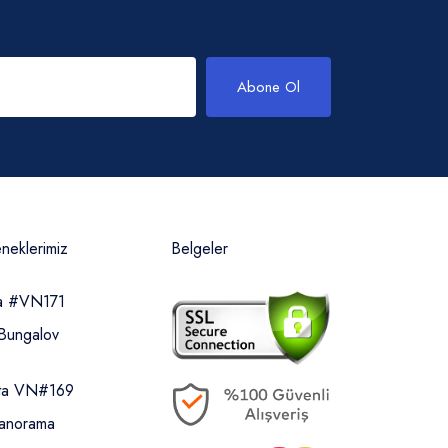
Abone Ol
eneklerimiz
Belgeler
ua #VN171
Bungalov
sta VN#169
Panorama