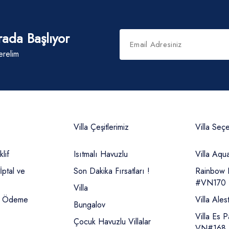
rada Başlıyor
erelim
Villa Çeşitlerimiz
Villa Seç
lif
Isıtmalı Havuzlu
Villa Aq
İptal ve
Son Dakika Fırsatları !
Rainbow 
#VN170
Villa
le Ödeme
Villa Ale
Bungalov
Villa Es 
Çocuk Havuzlu Villalar
VN#168