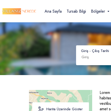
Müsaitlik Takvimi
Ana Sayfa
Tursab Bilgi
Bölgeler
Dil Seçiniz
Kur Seçiniz
Favorilerim
Giriş - Çıkış Tarihi
Türkçe
Türk Lirası
English
EURO
TRY
- TL
EUR
- €
Russian
Spanish
Lorem 
habita
vestibu
amet s
Harita Üzerinde Göster