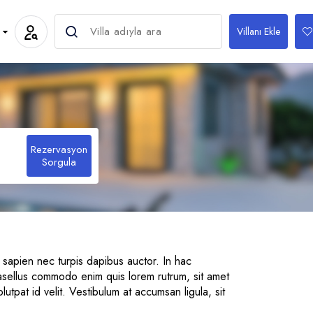
Villanı Ekle
Rezervasyon
Sorgula
Italian
1
 sapien nec turpis dapibus auctor. In hac
hasellus commodo enim quis lorem rutrum, sit amet
0
utpat id velit. Vestibulum at accumsan ligula, sit