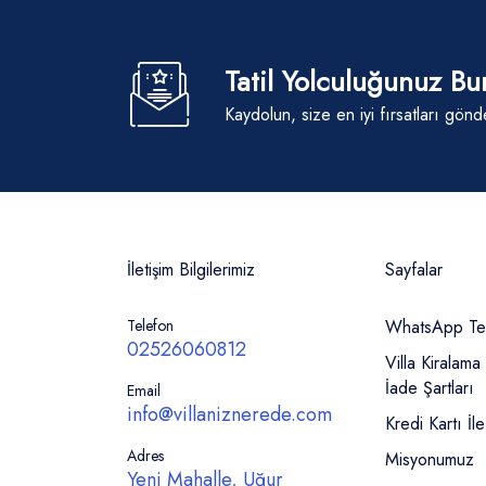
Tatil Yolculuğunuz Bu
Kaydolun, size en iyi fırsatları gönd
İletişim Bilgilerimiz
Sayfalar
Telefon
WhatsApp Tek
02526060812
Villa Kiralama 
İade Şartları
Email
info@villaniznerede.com
Kredi Kartı İ
Adres
Misyonumuz
Yeni Mahalle, Uğur