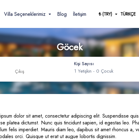
Villa Seçeneklerimiz
Blog
İletişim
₺ (TRY)
TÜRKÇE
Göcek
Kişi Sayısı
1
Yetişkin -
0
Çocuk
French
Dolar
German
Sterlin
USD
- $
GBP
- £
Arabic
Yetişkin
ipsum dolor sit amet, consectetur adipiscing elit. Suspendisse quis
sse platea dictumst. Nunc quis tincidunt sapien, id egestas leo. P
Çocuk
lum felis imperdiet. Mauris diam leo, dapibus sit amet rhoncus a, vol
Yaş 0 - 17
odales orci. Quisque ut erat ut augue lobortis dignissim.