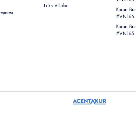
Lüks Villalar
Karan Bu
leşmesi
#VN166
Karan Bu
#VN165