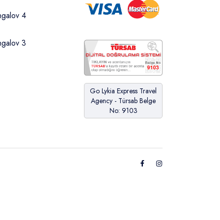
ngalov 4
ngalov 3
Go Lykia Express Travel
Agency - Türsab Belge
No: 9103