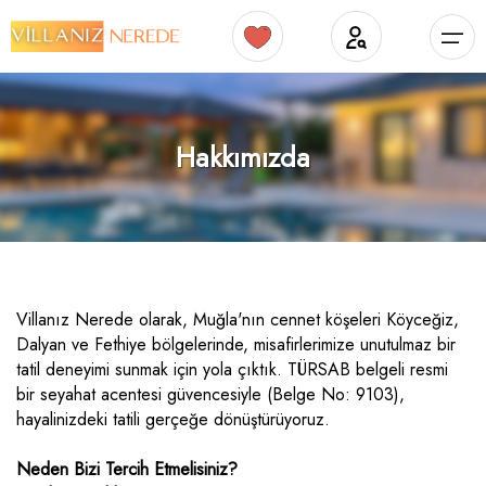
Müsaitlik Takvimi
₺ (TRY)
TÜRKÇE
Villanı Ekle
Ana Sayfa
Hakkımızda
Dil Seçiniz
Kur Seçiniz
Favorilerim
Arama Yap
Tursab Bilgi
Bölgeler
Villa Seçeneklerimiz
Bölgeler
Dalyan
Isıtmalı Havuzlu
Villa Seçeneklerimiz
Köyceğiz
Son Dakika Fırsatları !
Türkçe
Türk Lirası
English
EURO
French
Dolar
TRY
- TL
EUR
- €
USD
- $
Göcek
Villa
Blog
German
Italian
Russian
Fethiye
Bungalov
İletişim
Sterlin
Villanız Nerede olarak, Muğla'nın cennet köşeleri Köyceğiz,
Spanish
Arabic
Çocuk Havuzlu Villalar
Dalyan ve Fethiye bölgelerinde, misafirlerimize unutulmaz bir
GBP
- £
Lüks Villalar
tatil deneyimi sunmak için yola çıktık. TÜRSAB belgeli resmi
bir seyahat acentesi güvencesiyle (Belge No: 9103),
Jakuzili Villalar
hayalinizdeki tatili gerçeğe dönüştürüyoruz.
Ekonomik Villalar
Geniş Aileye Uygun Villalar
Neden Bizi Tercih Etmelisiniz?