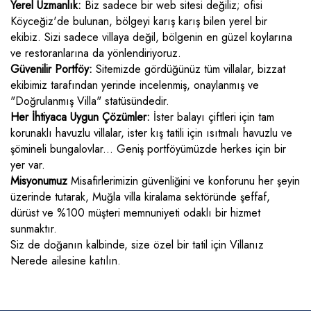
Doğa İçerisinde Villalar
Yerel Uzmanlık:
Biz sadece bir web sitesi değiliz; ofisi
Köyceğiz'de bulunan, bölgeyi karış karış bilen yerel bir
Muhafazakar Villalar
ekibiz. Sizi sadece villaya değil, bölgenin en güzel koylarına
Deniz Manzaralı Villalar
ve restoranlarına da yönlendiriyoruz.
Merkeze Yakın Villalar
Güvenilir Portföy:
Sitemizde gördüğünüz tüm villalar, bizzat
ekibimiz tarafından yerinde incelenmiş, onaylanmış ve
"Doğrulanmış Villa" statüsündedir.
Her İhtiyaca Uygun Çözümler:
İster balayı çiftleri için tam
korunaklı havuzlu villalar, ister kış tatili için ısıtmalı havuzlu ve
şömineli bungalovlar... Geniş portföyümüzde herkes için bir
yer var.
Misyonumuz
Misafirlerimizin güvenliğini ve konforunu her şeyin
üzerinde tutarak, Muğla villa kiralama sektöründe şeffaf,
dürüst ve %100 müşteri memnuniyeti odaklı bir hizmet
sunmaktır.
Siz de doğanın kalbinde, size özel bir tatil için Villanız
Nerede ailesine katılın.